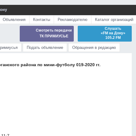
Дону
Объявления
Контакты
Рекламодателю
Каталог организаций
Слушать
Смотреть передачи
«FM на Дону»
ТК ПРИМИУСЬЕ
105.2 FM
Примиусья
Подать объявление
Обращения в редакцию
анского района по мини-футболу 019-2020 гг.
 11:7