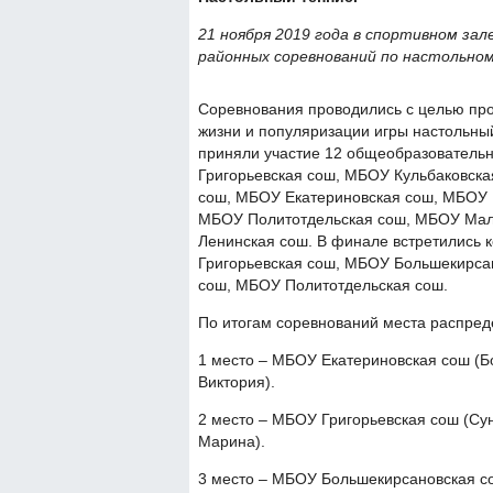
21 ноября 2019 года в спортивном з
районных соревнований по настольно
Соревнования проводились с целью пр
жизни и популяризации игры настольны
приняли участие 12 общеобразователь
Григорьевская сош, МБОУ Кульбаковск
сош, МБОУ Екатериновская сош, МБОУ 
МБОУ Политотдельская сош, МБОУ Мал
Ленинская сош. В финале встретились
Григорьевская сош, МБОУ Большекирса
сош, МБОУ Политотдельская сош.
По итогам соревнований места распре
1 место – МБОУ Екатериновская сош (Б
Виктория).
2 место – МБОУ Григорьевская сош (Су
Марина).
3 место – МБОУ Большекирсановская со