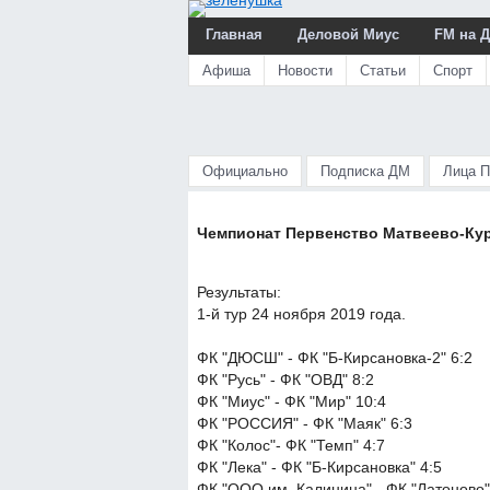
Главная
Деловой Миус
FM на 
Афиша
Новости
Статьи
Спорт
Официально
Подписка ДМ
Лица 
Чемпионат Первенство Матвеево-Кург
Результаты:
1-й тур 24 ноября 2019 года.
ФК "ДЮСШ" - ФК "Б-Кирсановка-2" 6:2
ФК "Русь" - ФК "ОВД" 8:2
ФК "Миус" - ФК "Мир" 10:4
ФК "РОССИЯ" - ФК "Маяк" 6:3
ФК "Колос"- ФК "Темп" 4:7
ФК "Лека" - ФК "Б-Кирсановка" 4:5
ФК "ООО им. Калинина" - ФК "Латоново"