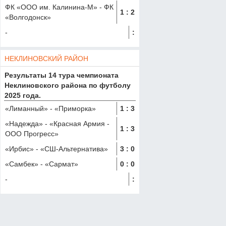
ФК «ООО им. Калинина-М»
-
ФК
1
:
2
«Волгодонск»
-
:
НЕКЛИНОВСКИЙ РАЙОН
Результаты 14 тура чемпионата
Неклиновского района по футболу
2025 года.
«Лиманный»
-
«Приморка»
1
:
3
«Надежда»
-
«Красная Армия -
1
:
3
OOO Прогресс»
«Ирбис»
-
«СШ-Альтернатива»
3
:
0
«Самбек»
-
«Сармат»
0
:
0
-
: