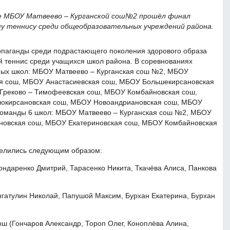
але МБОУ Матвеево – Курганской сош№2 прошёл финал
му теннису среди общеобразовательных учреждений района.
опаганды среди подрастающего поколения здорового образа
й теннис среди учащихся школ района. В соревнованиях
ных школ: МБОУ Матвеево – Курганская сош №2, МБОУ
ая сош, МБОУ Анастасиевская сош, МБОУ Большекирсановская
Греково – Тимофеевская сош, МБОУ Комбайновская сош,
окирсановская сош, МБОУ Новоандриановская сош, МБОУ
 команды 6 школ: МБОУ Матвеево – Курганская сош №2, МБОУ
новская сош, МБОУ Екатериновская сош, МБОУ Комбайновская
делились следующим образом:
ондаренко Дмитрий, Тарасенко Никита, Ткачёва Алиса, Панкова
нгатулин Николай, Папушой Максим, Бурхан Екатерина, Бурхан
ш (Гончаров Александр, Тороп Олег, Коноплёва Алина,