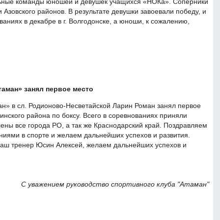
ьные команды юношей и девушек учащихся «НОКа». Соперники
 и Азовского районов. В результате девушки завоевали победу, и
аниях в декабре в г. Волгодонске, а юноши, к сожалению,
аман» занял первое место
н» в сл. Родионово-Несветайской Ларин Роман занял первое
инского района по боксу. Всего в соревнованиях приняли
лены все города РО, а так же Краснодарский край. Поздравляем
иями в спорте и желаем дальнейших успехов и развития.
наш тренер Юсин Алексей, желаем дальнейших успехов и
С уважением руководство спортивного клуба "Атаман"