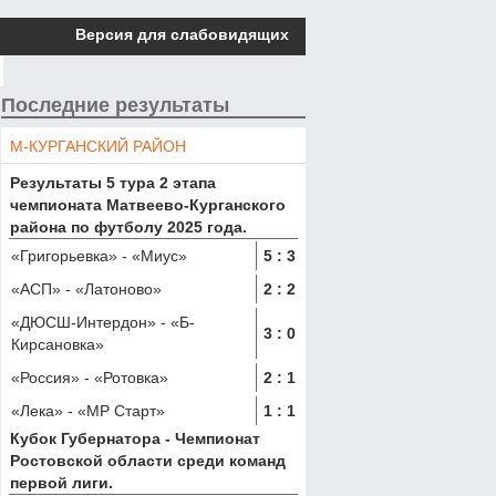
Версия для слабовидящих
Последние результаты
М-КУРГАНСКИЙ РАЙОН
Результаты 5 тура 2 этапа
чемпионата Матвеево-Курганского
района по футболу 2025 года.
«Григорьевка»
-
«Миус»
5
:
3
«АСП»
-
«Латоново»
2
:
2
«ДЮСШ-Интердон»
-
«Б-
3
:
0
Кирсановка»
«Россия»
-
«Ротовка»
2
:
1
«Лека»
-
«МР Старт»
1
:
1
Кубок Губернатора - Чемпионат
Ростовской области среди команд
первой лиги.