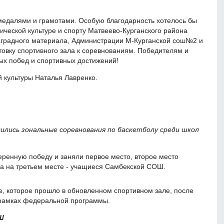
едалями и грамотами. Особую благодарность хотелось бы
ческой культуре и спорту Матвеево-Курганского района
аградного материала, Администрации М-Курганской сош№2 и
товку спортивного зала к соревнованиям. Победителям и
ых побед и спортивных достижений!
 культуры Наталья Лавренко.
дились зональные соревнования по баскетболу среди школ
енную победу и заняли первое место, второе место
а на третьем месте - учащиеся Самбекской СОШ.
, которое прошло в обновленном спортивном зале, после
 рамках федеральной программы.
Ш