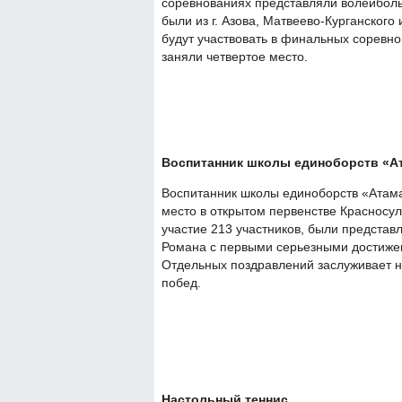
соревнованиях представляли волейбол
были из г. Азова, Матвеево-Курганского
будут участвовать в финальных соревнов
заняли четвертое место.
Воспитанник школы единоборств «Ат
Воспитанник школы единоборств «Атама
место в открытом первенстве Красносул
участие 213 участников, были представ
Романа с первыми серьезными достижен
Отдельных поздравлений заслуживает 
побед.
Настольный теннис.