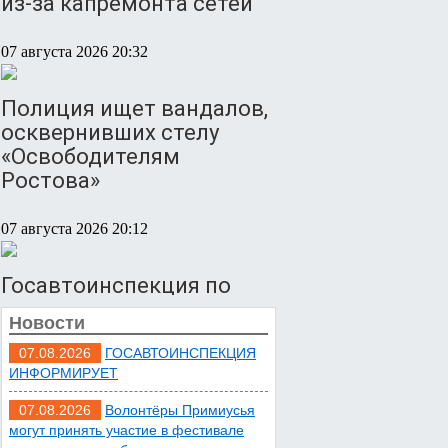
из-за капремонта сетей
07 августа 2026 20:32
Полиция ищет вандалов,
осквернивших стелу
«Освободителям
Ростова»
07 августа 2026 20:12
Госавтоинспекция по
Ростовской области
Новости
призвала водителей быть
осторожными из-за
07.08.2026
ГОСАВТОИНСПЕКЦИЯ
ИНФОРМИРУЕТ
ухудшения погоды
07.08.2026
Волонтёры Примиусья
07 августа 2026 19:39
могут принять участие в фестивале