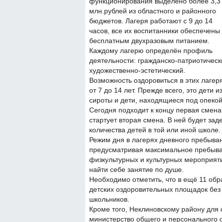
функционирования выделено более 3,3
млн.рублей из областного и районного
бюджетов. Лагеря работают с 9 до 14
часов, все их воспитанники обеспечены
бесплатным двухразовым питанием.
Каждому лагерю определён профиль
деятельности: гражданско-патриотически
художественно-эстетический.
Возможность оздоровиться в этих лагер
от 7 до 14 лет. Прежде всего, это дети
сироты и дети, находящиеся под опекой
Сегодня подходит к концу первая смена
стартует вторая смена. В ней будет зад
количества детей в той или иной школе.
Режим дня в лагерях дневного пребыван
предусматривая максимальное пребыван
физкультурных и культурных мероприяти
найти себе занятие по душе.
Необходимо отметить, что в ещё 11 об
детских оздоровительных площадок без
школьников.
Кроме того, Неклиновскому району для
министерство общего и персонального о