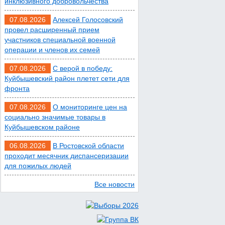
инклюзивного добровольчества
Сап-фестиваль, ночной
07.08.2026
Алексей Голосовский
забег и турниры: как в
провел расширенный прием
участников специальной военной
Ростове отметят День
операции и членов их семей
физкультурника
07.08.2026
С верой в победу:
Куйбышевский район плетет сети для
07 августа 2026 19:19
фронта
В Таганроге из-за аварии
07.08.2026
О мониторинге цен на
социально значимые товары в
отключили свет на
Куйбышевском районе
четырех улицах
06.08.2026
В Ростовской области
проходит месячник диспансеризации
07 августа 2026 18:42
для пожилых людей
В Ростовской области
Все новости
более 2000 жителей
бесплатно осваивают
новые профессии