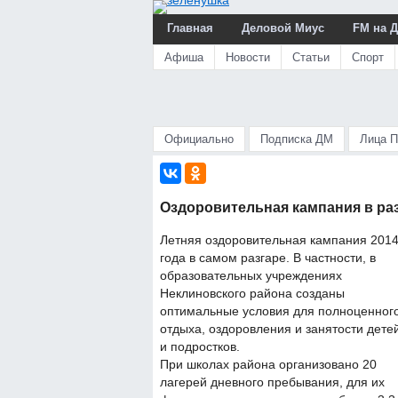
Главная
Деловой Миус
FM на 
Афиша
Новости
Статьи
Спорт
Официально
Подписка ДМ
Лица 
Оздоровительная кампания в ра
Летняя оздоровительная кампания 201
года в самом разгаре. В частности, в
образовательных учреждениях
Неклиновского района созданы
оптимальные условия для полноценног
отдыха, оздоровления и занятости дете
и подростков.
При школах района организовано 20
лагерей дневного пребывания, для их