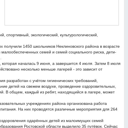
й, спортивный, экологический, культурологический,
ях получили 1450 школьников Неклиновского района в возрасте
 из малообеспеченных семей и семей социального риска, дети-
.
, которая началась 9 июня, а завершится 4 июля. Затем 8 июля
ействовано несколько меньше лагерей - это зависит от
ия разработан с учётом гигиенических требований,
ие детей на свежем воздухе, проведение оздоровительных,
й. В общем, каждый из ребят, находящийся в лагере, может
разовательных учреждениях района организована работа
 питания. На них проводятся различные мероприятия для 264
 оздоровления одарённых детей из малоимущих семей
бразования Ростовской области выделило 35 путёвок. Сейчас