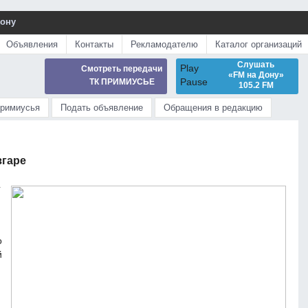
Дону
Объявления
Контакты
Рекламодателю
Каталог организаций
Слушать
Play
Смотреть передачи
«FM на Дону»
Pause
ТК ПРИМИУСЬЕ
105.2 FM
Примиусья
Подать объявление
Обращения в редакцию
згаре
4
о
й