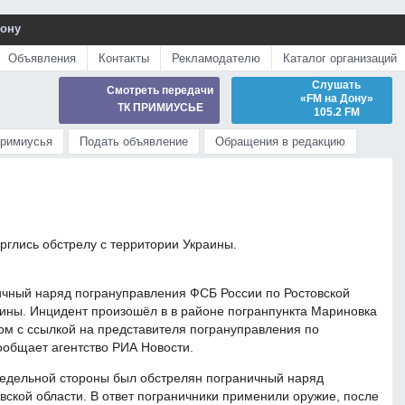
Дону
Объявления
Контакты
Рекламодателю
Каталог организаций
Слушать
Смотреть передачи
«FM на Дону»
ТК ПРИМИУСЬЕ
105.2 FM
Примиусья
Подать объявление
Обращения в редакцию
рглись обстрелу с территории Украины.
ничный наряд погрануправления ФСБ России по Ростовской
аины. Инцидент произошёл в в районе погранпункта Мариновка
ом с ссылкой на представителя погрануправления по
ообщает агентство РИА Новости.
редельной стороны был обстрелян пограничный наряд
ской области. В ответ пограничники применили оружие, после