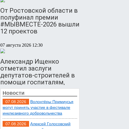
От Ростовской области в
полуфинал премии
#МЫВМЕСТЕ-2026 вышли
12 проектов
07 августа 2026 12:30
Александр Ищенко
отметил заслуги
депутатов-строителей в
помощи госпиталям,
школам и детским
Новости
домам
07.08.2026
Волонтёры Примиусья
могут принять участие в фестивале
07 августа 2026 12:28
инклюзивного добровольчества
07.08.2026
Алексей Голосовский
Приемная кампания в