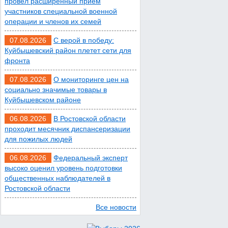
провел расширенный прием
медколледже
участников специальной военной
операции и членов их семей
07 августа 2026 12:25
07.08.2026
С верой в победу:
Куйбышевский район плетет сети для
Атаку БПЛА отразили
фронта
ночью в небе над
07.08.2026
О мониторинге цен на
Ростовской областью
социально значимые товары в
Куйбышевском районе
07 августа 2026 12:15
06.08.2026
В Ростовской области
проходит месячник диспансеризации
В некоторых районах
для пожилых людей
Ростова концентрация
06.08.2026
Федеральный эксперт
формальдегида в
высоко оценил уровень подготовки
воздухе превысила
общественных наблюдателей в
норму в 12 раз
Ростовской области
Все новости
07 августа 2026 11:56