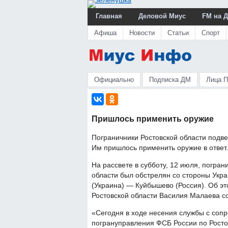
Главная
Деловой Миус
FM на 
Афиша
Новости
Статьи
Спорт
Официально
Подписка ДМ
Лица 
Пришлось применить оружие
Пограничники Ростовской области подве
Им пришлось применить оружие в ответ.
На рассвете в субботу, 12 июля, погра
области был обстрелян со стороны Укр
(Украина) — Куйбышево (Россия). Об эт
Ростовской области Василия Малаева с
«Сегодня в ходе несения службы с соп
погрануправления ФСБ России по Ростов