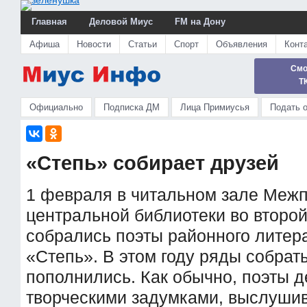
Главная
Деловой Миус
FM на Дону
Афиша
Новости
Статьи
Спорт
Объявления
Конт
Смо
Т
Официально
Подписка ДМ
Лица Примиусья
Подать 
«Степь» собирает друзей
1 февраля в читальном зале Меж
центральной библиотеки во второй 
собрались поэты районного литер
«Степь». В этом году ряды собрат
пополнились. Как обычно, поэты 
творческими задумками, выслушив