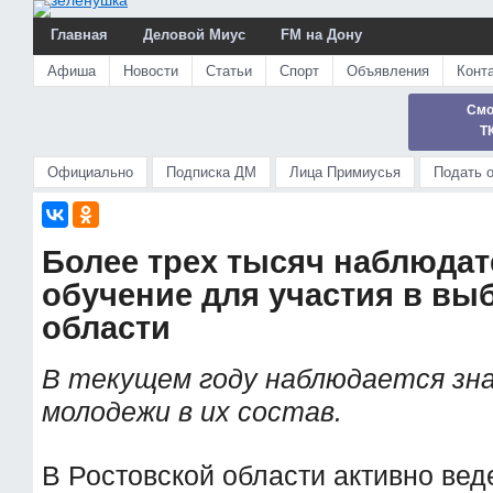
Главная
Деловой Миус
FM на Дону
Афиша
Новости
Статьи
Спорт
Объявления
Конт
Смо
Т
Официально
Подписка ДМ
Лица Примиусья
Подать 
Более трех тысяч наблюда
обучение для участия в вы
области
В текущем году наблюдается зн
молодежи в их состав.
В Ростовской области активно вед