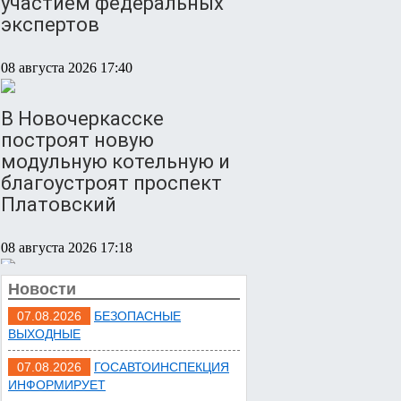
участием федеральных
экспертов
08 августа 2026 17:40
В Новочеркасске
построят новую
модульную котельную и
благоустроят проспект
Платовский
08 августа 2026 17:18
Новости
Это стало нашей
традицией: ростовчане
07.08.2026
БЕЗОПАСНЫЕ
ВЫХОДНЫЕ
установили самодельные
поилки для бездомных
07.08.2026
ГОСАВТОИНСПЕКЦИЯ
животных
ИНФОРМИРУЕТ