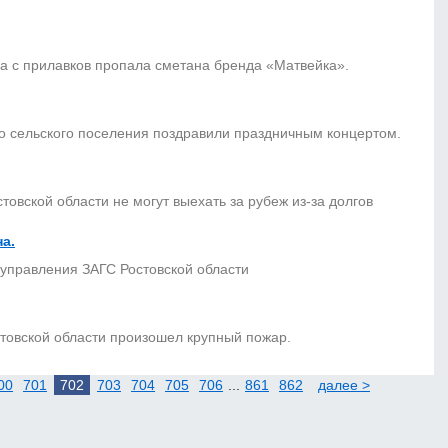
а с прилавков пропала сметана бренда «Матвейка».
сельского поселения поздравили праздничным концертом.
товской области не могут выехать за рубеж из-за долгов
а.
 управления ЗАГС Ростовской области
товской области произошел крупный пожар.
00
701
702
703
704
705
706
...
861
862
далее >