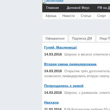
Главная
Деловой Миус
FM на 
Афиша
Новости
Статьи
Спорт
Официально
Подписка ДМ
Лица 
Гуляй, Масленица!
14.03.2016
Широко и весело отметили 
Вторая смена ликвидирована
14.03.2016
Открытие трёх дополнительн
позволило ликвидировать вторую смену.
Попрощались с зимой
14.03.2016
Широко, с размахом, отмет
Наехала
11.03.2016
В М-Курганском районе 50-л