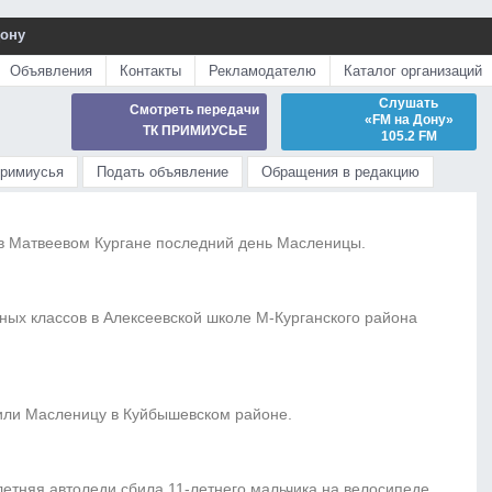
Дону
Объявления
Контакты
Рекламодателю
Каталог организаций
Слушать
Смотреть передачи
«FM на Дону»
ТК ПРИМИУСЬЕ
105.2 FM
Примиусья
Подать объявление
Обращения в редакцию
в Матвеевом Кургане последний день Масленицы.
ых классов в Алексеевской школе М-Курганского района
или Масленицу в Куйбышевском районе.
етняя автоледи сбила 11-летнего мальчика на велосипеде