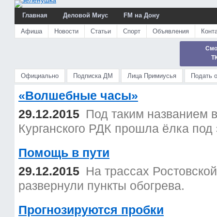
Главная
Деловой Миус
FM на Дону
Афиша
Новости
Статьи
Спорт
Объявления
Конт
Смо
Т
Официально
Подписка ДМ
Лица Примиусья
Подать 
«Волшебные часы»
29.12.2015
Под таким названием в
Курганского РДК прошла ёлка под 
Помощь в пути
29.12.2015
На трассах Ростовской
развернули пункты обогрева.
Прогнозируются пробки