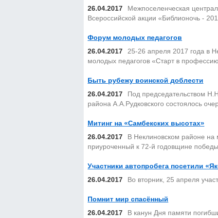
26.04.2017
Межпоселенческая центральн
Всероссийской акции «Библионочь - 201
Форум молодых педагогов
26.04.2017
25-26 апреля 2017 года в Н
молодых педагогов «Старт в профессию
Быть рубежу воинской доблести
26.04.2017
Под председательством Н.Н
района А.А.Рудковского состоялось оче
Митинг на «Самбекских высотах»
26.04.2017
В Неклиновском районе на 
приуроченный к 72-й годовщине победы
Участники автопробега посетили «Я
26.04.2017
Во вторник, 25 апреля учас
Помнит мир спасённый
26.04.2017
В канун Дня памяти погибш