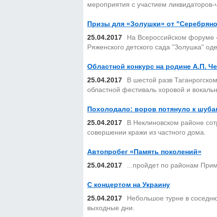
мероприятия с участием ликвидаторов-
Призы для «Золушки» от "Серебрян
25.04.2017
На Всероссийском форуме «
Ряженского детского сада "Золушка" о
Областной конкурс на родине А.П. Ч
25.04.2017
В шестой разв Таганрогском
областной фестиваль хоровой и вокаль
Похолодало: воров потянуло к шуба
25.04.2017
В Неклиновском районе сот
совершении кражи из частного дома.
Автопробег «Память поколений»
25.04.2017
...пройдет по районам Прим
С концертом на Украину
25.04.2017
Небольшое турне в соседнюю
выходные дни.