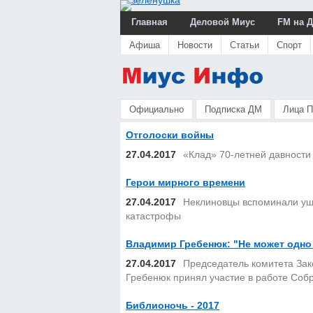
Главная
Деловой Миус
FM на 
Афиша
Новости
Статьи
Спорт
Официально
Подписка ДМ
Лица 
Отголоски войны
27.04.2017
«Клад» 70-летней давности
Герои мирного времени
27.04.2017
Неклиновцы вспоминали уше
катастрофы
Владимир Гребенюк: "Не может одно
27.04.2017
Председатель комитета Зак
Гребенюк принял участие в работе Соб
Библионочь - 2017