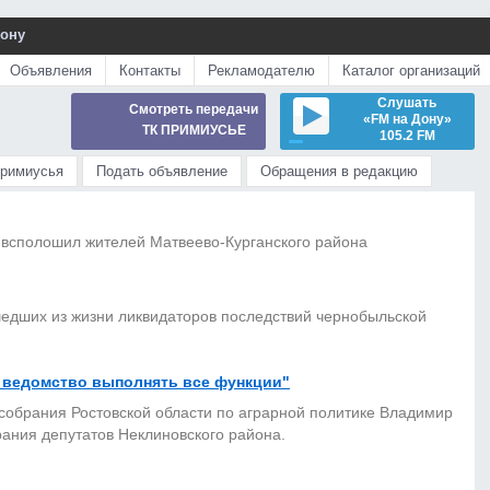
Дону
Объявления
Контакты
Рекламодателю
Каталог организаций
Слушать
Смотреть передачи
«FM на Дону»
ТК ПРИМИУСЬЕ
105.2 FM
Примиусья
Подать объявление
Обращения в редакцию
 всполошил жителей Матвеево-Курганского района
дших из жизни ликвидаторов последствий чернобыльской
 ведомство выполнять все функции"
собрания Ростовской области по аграрной политике Владимир
рания депутатов Неклиновского района.