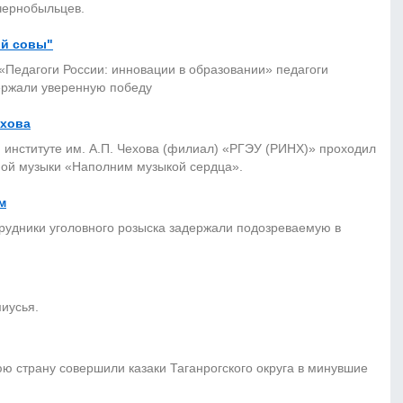
чернобыльцев.
ой совы"
Педагоги России: инновации в образовании» педагоги
держали уверенную победу
ехова
 институте им. А.П. Чехова (филиал) «РГЭУ (РИНХ)» проходил
ной музыки «Наполним музыкой сердца».
м
рудники уголовного розыска задержали подозреваемую в
иусья.
 страну совершили казаки Таганрогского округа в минувшие