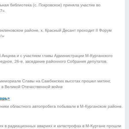
ая библиотека (с. Покровское) приняла участие во
7».
еклиновском районе, х. Красный Десант проходит II Форум
!»
.Анцева и с участием главы Администрации М-Курганского
редное, 26-е, заседание районного Собрания депутатов.
мемориале Славы на Самбекских высотах прошел митинг,
 в Великой Отечественной войне
корь»
тники областного автопробега побывали в М-Курганском районе.
их в радиационных авариях и катастрофах в М-Кургане прошли