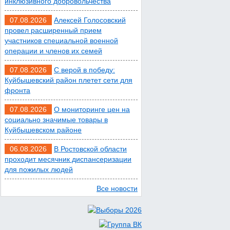
инклюзивного добровольчества
Сап-фестиваль, ночной
07.08.2026
Алексей Голосовский
забег и турниры: как в
провел расширенный прием
участников специальной военной
Ростове отметят День
операции и членов их семей
физкультурника
07.08.2026
С верой в победу:
Куйбышевский район плетет сети для
07 августа 2026 19:19
фронта
В Таганроге из-за аварии
07.08.2026
О мониторинге цен на
социально значимые товары в
отключили свет на
Куйбышевском районе
четырех улицах
06.08.2026
В Ростовской области
проходит месячник диспансеризации
07 августа 2026 18:42
для пожилых людей
В Ростовской области
Все новости
более 2000 жителей
бесплатно осваивают
новые профессии