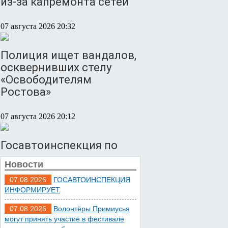
из-за капремонта сетей
07 августа 2026 20:32
Полиция ищет вандалов,
осквернивших стелу
«Освободителям
Ростова»
07 августа 2026 20:12
Госавтоинспекция по
Ростовской области
Новости
призвала водителей быть
осторожными из-за
07.08.2026
ГОСАВТОИНСПЕКЦИЯ
ИНФОРМИРУЕТ
ухудшения погоды
07.08.2026
Волонтёры Примиусья
07 августа 2026 19:39
могут принять участие в фестивале