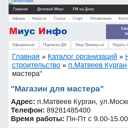
Главная
Деловой Миус
FM на Дону
Афиша
Новости
Статьи
Спорт
Объявления
Конт
Смо
Т
Официально
Подписка ДМ
Лица Примиусья
Подать 
Главная
»
Каталог организаций
»
строительство
»
п.Матвеев Курган
мастера"
"Магазин для мастера"
Адрес:
п.Матвеев Курган, ул.Моск
Телефон:
89281485400
Время работы:
Пн-Пт с 9.00-15.00