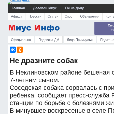
Главная
Деловой Миус
FM на Дону
Афиша
Новости
Статьи
Спорт
Объявления
Конт
Смо
Т
Официально
Подписка ДМ
Лица Примиусья
Подать 
Не дразните собак
В Неклиновском районе бешеная с
7-летним сыном.
Соседская собака сорвалась с при
ребенка, сообщает пресс-служба 
станции по борьбе с болезнями жи
В минувшее воскресенье в селе П