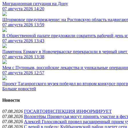
Миграционная ситуация на Дону
07 августа 2026 14:20
Штормовое предупреждение: на Ростовскую область надвигают
07 августа 2026 13:59
В Общественной палате предложили сократить рабочий день и
07 августа 2026 13:43
Памятник Ермаку в Новочеркасске перекрасили в черный цвет
07 августа 2026 13:38
Мем с Путиным, российские лекарства и уникальные операции:
07 августа 2026 12:57
Проект Таганрогского музея победил во втором конкурсе прог
Больше новостей
Новости
07.08.2026
ГОСАВТОИНСПЕКЦИЯ ИНФОРМИРУЕТ
07.08.2026
Волонтёры Примиусья могут принять участие в фес
07.08.2026
Алексей Голосовский провел расширенный прием уч
07.08.2026
С верой в победу: Куйбышевский район плетет сети