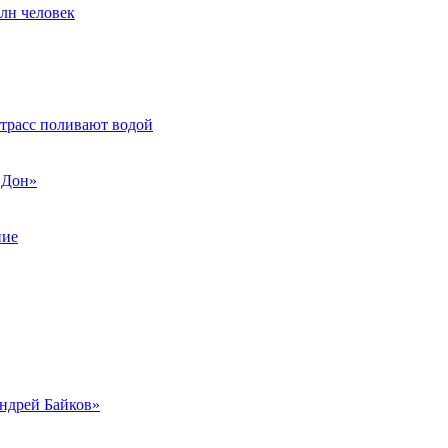
млн человек
 трасс поливают водой
«Дон»
ние
Андрей Байков»