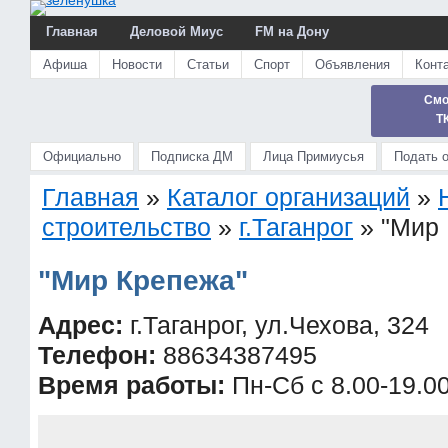
Главная
Деловой Миус
FM на Дону
Афиша
Новости
Статьи
Спорт
Объявления
Конт
Смо
Т
Официально
Подписка ДМ
Лица Примиусья
Подать 
Главная
»
Каталог организаций
»
строительство
»
г.Таганрог
»
"Мир
"Мир Крепежа"
Адрес:
г.Таганрог, ул.Чехова, 324
Телефон:
88634387495
Время работы:
Пн-Сб с 8.00-19.00