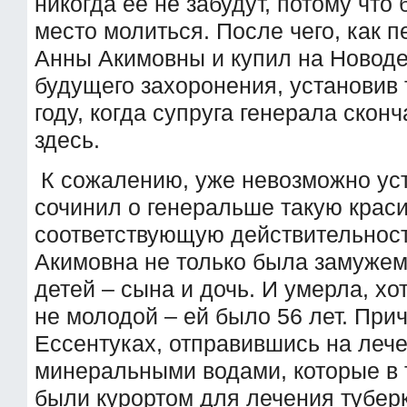
никогда ее не забудут, потому что 
место молиться. После чего, как 
Анны Акимовны и купил на Новод
будущего захоронения, установив 
году, когда супруга генерала скон
здесь.
К сожалению, уже невозможно уст
сочинил о генеральше такую краси
соответствующую действительност
Акимовна не только была замужем
детей – сына и дочь. И умерла, хо
не молодой – ей было 56 лет. При
Ессентуках, отправившись на леч
минеральными водами, которые в 
были курортом для лечения туберк