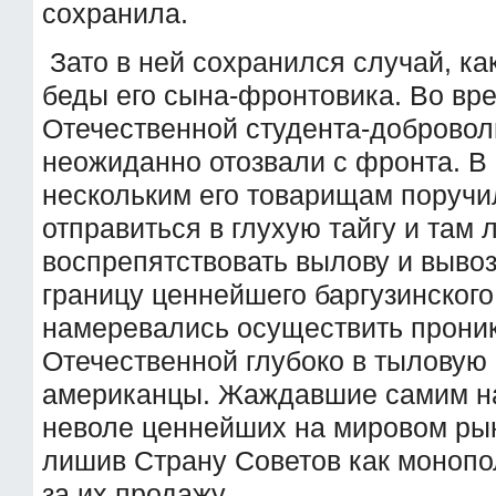
сохранила.
Зато в ней сохранился случай, ка
беды его сына-фронтовика. Во вр
Отечественной студента-доброво
неожиданно отозвали с фронта. В
нескольким его товарищам поручи
отправиться в глухую тайгу и там
воспрепятствовать вылову и вывозу
границу ценнейшего баргузинского
намеревались осуществить прони
Отечественной глубоко в тыловую
американцы. Жаждавшие самим на
неволе ценнейших на мировом ры
лишив Страну Советов как монопо
за их продажу.