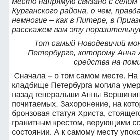
место напрямую связано с селом
Курганского района, о чем, правд
немногие – как в Питере, в Приа
расскажем вам эту поразительн
Тот самый Новодевичий мо
Петербурге, которому Анна 
средства на пом
Сначала – о том самом месте. На
кладбище Петербурга могила умер
назад генеральши Анны Вершинин
почитаемых. Захоронение, на кот
бронзовая статуя Христа, стояще
гранитным крестом, верующими с
состоянии. А к самому месту упок