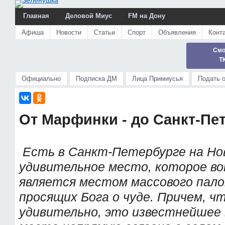
Главная
Деловой Миус
FM на Дону
Афиша
Новости
Статьи
Спорт
Объявления
Конт
Смо
Т
Официально
Подписка ДМ
Лица Примиусья
Подать 
От Марфинки - до Санкт-Пе
Есть в Санкт-Петербурге на Но
удивительное место, которое во
является местом массового пал
просящих Бога о чуде. Причем, ч
удивительно, это известнейшее 