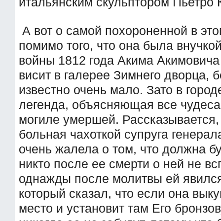
итальянским скульптором Пьетро
А вот о самой похороненной в это
помимо того, что она была внучко
войны 1812 года Акима Акимовича 
висит в галерее Зимнего дворца, 
известно очень мало. Зато в горо
легенда, объясняющая все чудеса
могиле умершей. Рассказывается, 
больная чахоткой супруга генера
очень жалела о том, что должна б
никто после ее смерти о ней не вс
однажды после молитвы ей явился
который сказал, что если она вык
место и установит там Его бронзо