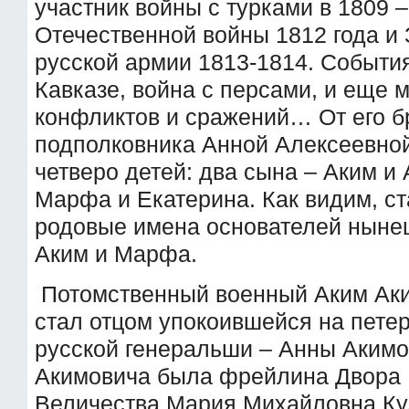
участник войны с турками в 1809 –
Отечественной войны 1812 года и 
русской армии 1813-1814. Событи
Кавказе, война с персами, и еще 
конфликтов и сражений… От его б
подполковника Анной Алексеевно
четверо детей: два сына – Аким и 
Марфа и Екатерина. Как видим, с
родовые имена основателей ныне
Аким и Марфа.
Потомственный военный Аким Аки
стал отцом упокоившейся на пете
русской генеральши – Анны Акимо
Акимовича была фрейлина Двора 
Величества Мария Михайловна Ку