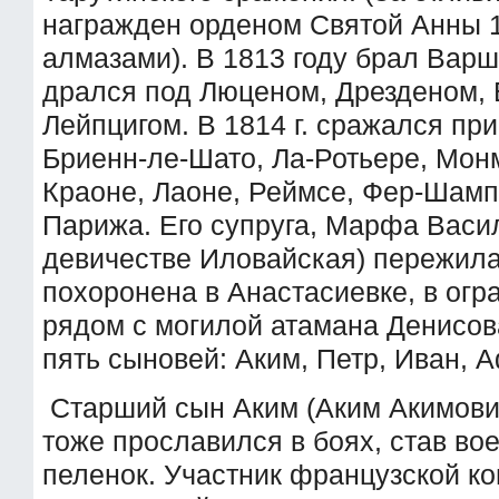
награжден орденом Святой Анны 1
алмазами). В 1813 году брал Варш
дрался под Люценом, Дрезденом, 
Лейпцигом. В 1814 г. сражался при
Бриенн-ле-Шато, Ла-Ротьере, Мон
Краоне, Лаоне, Реймсе, Фер-Шамп
Парижа. Его супруга, Марфа Васи
девичестве Иловайская) пережила
похоронена в Анастасиевке, в огр
рядом с могилой атамана Денисова
пять сыновей: Аким, Петр, Иван, 
Старший сын Аким (Аким Акимович
тоже прославился в боях, став во
пеленок. Участник французской к