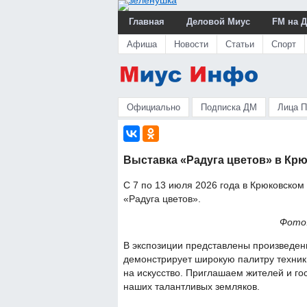
Главная
Деловой Миус
FM на 
Афиша
Новости
Статьи
Спорт
Официально
Подписка ДМ
Лица 
Выставка «Радуга цветов» в Кр
С 7 по 13 июля 2026 года в Крюковском
«Радуга цветов».
Фото
В экспозиции представлены произведени
демонстрирует широкую палитру техник 
на искусство. Приглашаем жителей и го
наших талантливых земляков.