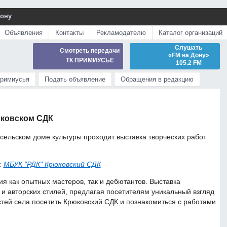
Дону
Объявления
Контакты
Рекламодателю
Каталог организаций
Слушать
Смотреть передачи
«FM на Дону»
ТК ПРИМИУСЬЕ
105.2 FM
Примиусья
Подать объявление
Обращения в редакцию
юковском СДК
 сельском доме культуры проходит выставка творческих работ
:
МБУК "РДК" Крюковский СДК
я как опытных мастеров, так и дебютантов. Выставка
и авторских стилей, предлагая посетителям уникальный взгляд
стей села посетить Крюковский СДК и познакомиться с работами