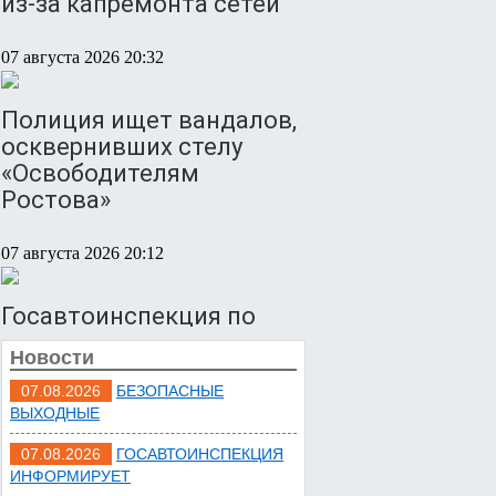
из-за капремонта сетей
07 августа 2026 20:32
Полиция ищет вандалов,
осквернивших стелу
«Освободителям
Ростова»
07 августа 2026 20:12
Госавтоинспекция по
Ростовской области
Новости
призвала водителей быть
осторожными из-за
07.08.2026
БЕЗОПАСНЫЕ
ВЫХОДНЫЕ
ухудшения погоды
07.08.2026
ГОСАВТОИНСПЕКЦИЯ
07 августа 2026 19:39
ИНФОРМИРУЕТ