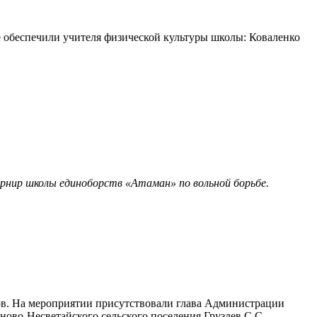
е обеспечили учителя физической культуры школы: Коваленко
урнир школы единоборств «Атаман» по вольной борьбе.
ов. На мероприятии присутствовали глава Администрации
во-Несветайского сельского поселения Груздев С.С.