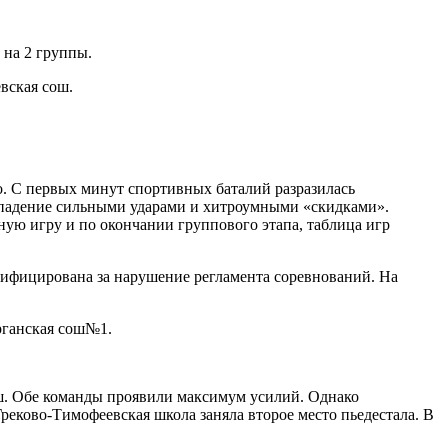
 на 2 группы.
вская сош.
ко. С первых минут спортивных баталий разразилась
нападение сильными ударами и хитроумными «скидками».
ую игру и по окончании группового этапа, таблица игр
лифицирована за нарушение регламента соревнований. На
рганская сош№1.
. Обе команды проявили максимум усилий. Однако
еково-Тимофеевская школа заняла второе место пьедестала. В