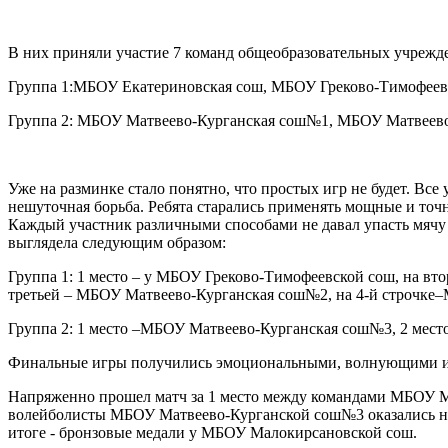
В них приняли участие 7 команд общеобразовательных учрежд
Группа 1:МБОУ Екатериновская сош, МБОУ Греково-Тимофеев
Группа 2: МБОУ Матвеево-Курганская сош№1, МБОУ Матвеев
Уже на разминке стало понятно, что простых игр не будет. Все
нешуточная борьба. Ребята старались применять мощные и точ
Каждый участник различными способами не давал упасть мячу 
выглядела следующим образом:
Группа 1: 1 место – у МБОУ Греково-Тимофеевской сош, на вт
третьей – МБОУ Матвеево-Курганская сош№2, на 4-й строчке
Группа 2: 1 место –МБОУ Матвеево-Курганская сош№3, 2 мес
Финальные игры получились эмоциональными, волнующими и
Напряженно прошел матч за 1 место между командами МБОУ 
волейболисты МБОУ Матвеево-Курганской сош№3 оказались немн
итоге - бронзовые медали у МБОУ Малокирсановской сош.