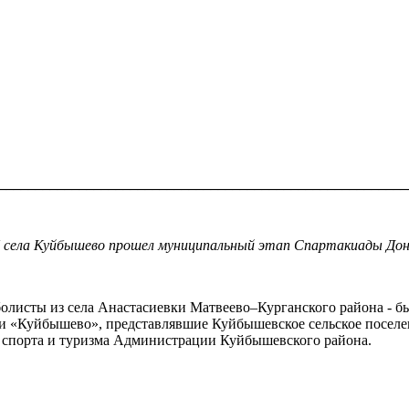
________________________________________________________
ла Куйбышево прошел муниципальный этап Спартакиады Дона 2
болисты из села Анастасиевки Матвеево–Курганского района - б
 и «Куйбышево», представлявшие Куйбышевское сельское посел
 спорта и туризма Администрации Куйбышевского района.