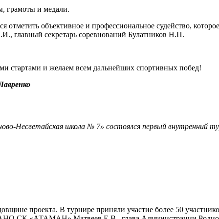
, грамоты и медали.
ся отметить объективное и профессиональное судейство, которо
.И., главный секретарь соревнований Булатников Н.П.
ми стартами и желаем всем дальнейших спортивных побед!
Лавренко
ново-Несветайская школа № 7» состоялся первый внутренний т
овщине проекта. В турнире приняли участие более 50 участник
 АНО СК «АТАМАН» Матвеев Е.В., глава Администрации Родионо