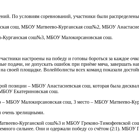
ений. По условиям соревнований, участники были распределены
ская сош, МБОУ Матвеево-Курганская сош№2, МБОУ Анастасие
о-Курганская сош№3, МБОУ Малокирсановская сош.
 участники настроены на победу и готовы бороться за каждое оч
ные подачи, не допускать ошибок при приёме мяча, завершать 
на своей площадке. Волейболисты всех команд показали достойн
орой позиции – МБОУ Анастасиевская сош, которая была дисква
–МБОУ Екатериновская сош.
то – МБОУ Малокирсановская сош, 3 место – МБОУ Матвеево-Ку
 очень зрелищными.
Матвеево-Курганской сош№3 и МБОУ Греково-Тимофеевской сош
ого сильнее. Они и одержали победу со счётом (2:1). МБОУ Гр