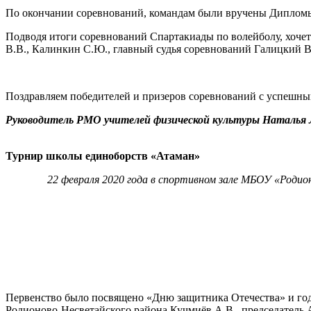
По окончании соревнований, командам были вручены Дипломы
Подводя итоги соревнований Спартакиады по волейболу, хочет
В.В., Калинкин С.Ю., главный судья соревнований Галицкий В
Поздравляем победителей и призеров соревнований с успешны
Руководитель РМО учителей физической культуры Наталья 
Турнир школы единоборств «Атаман»
22 февраля 2020 года в спортивном зале МБОУ «Родио
Первенство было посвящено «Дню защитника Отечества» и год
Родионово-Несветайского района Кучмиёв А.В., председатель