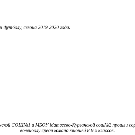
________________________________________________________
-футболу, сезона 2019-2020 года:
ганской СОШ№1 и МБОУ Матвеево-Курганской сош№2 прошли сор
волейболу среди команд юношей 8-9-х классов.