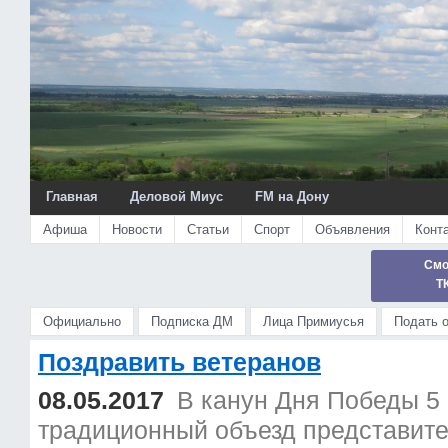
Главная
Деловой Миус
FM на Дону
Афиша
Новости
Статьи
Спорт
Объявления
Конт
Смо
Т
Официально
Подписка ДМ
Лица Примиусья
Подать 
Поздравить ветеранов
08.05.2017
В канун Дня Победы 5 
традиционный объезд представит