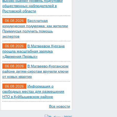
высоко оценил уровень подготовки
ночь
общественных наблюдателей в
Ростовской области
07 августа 2026 08:33
06.08.2026
Бесплатная
юридическая поддержка: как жителям
Мужчина утонул на озере
Примиусья получить помощь
в Ростове
экспертов
06.08.2026
В Матвеевом Кургане
07 августа 2026 07:34
прошла масштабная зарядка
«Движения Первых»
Жара не отступает от
06.08.2026
В Матвеево-Курганском
Ростова
районе детям-сиротам вручили ключи
от новых квартир
07 августа 2026 07:15
06.08.2026
Информация о
свободных местах для размещения
НТО в Куйбышевском районе
Над тремя районами
Ростовской области
Все новости
сбили 20 БПЛА