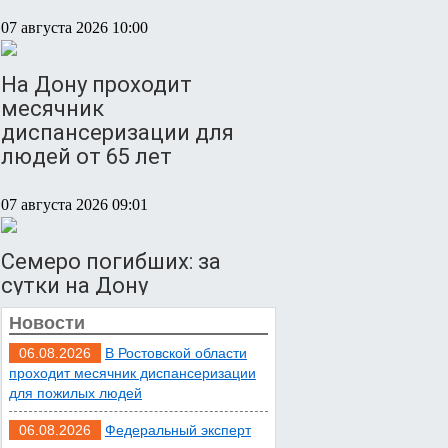
07 августа 2026 10:00
На Дону проходит
месячник
диспансеризации для
людей от 65 лет
07 августа 2026 09:01
Семеро погибших: за
сутки на Дону
зафиксировали 7 ДТП
Новости
06.08.2026
В Ростовской области
07 августа 2026 08:42
проходит месячник диспансеризации
для пожилых людей
Сотни БПЛА подавили
06.08.2026
Федеральный эксперт
над территориями РФ за