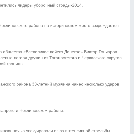
етились лидеры уборочный страды-2014.
Неклиновского района на историческом месте возрождается
.
о общества «Всевеликое войско Донское» Виктор Гончаров
левые лагеря дружин из Таганрогского и Черкасского округов
кой границы.
анского района 33-летний мужчина нанес несколько ударов
ганроге и Неклиновском районе.
ск» ночью эвакуировали из-за интенсивной стрельбы.