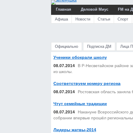
Главная
Деловой Миус
FM на 
Афиша
Новости
Статьи
Спорт
Официально
Подписка ДМ
Лица 
Ученики обокрали школу
08.07.2014
В Р-Несветайском районе з
из школы.
Соответствуем номеру региона
08.07.2014
Ростовская область заняла 
Чтут семейные традиции
08.07.2014
Накануне Всероссийского д
собрании впервые прошёл региональны
Лидеры жатвы-2014