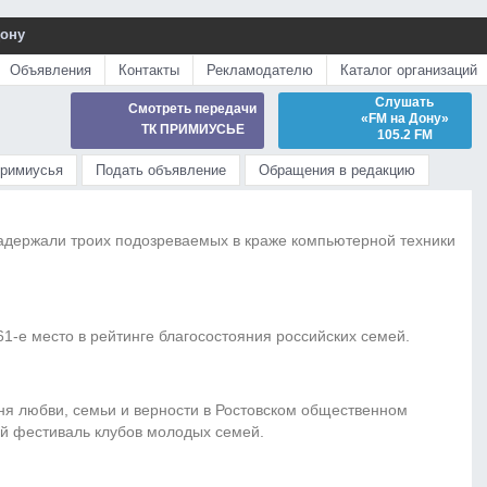
Дону
Объявления
Контакты
Рекламодателю
Каталог организаций
Слушать
Смотреть передачи
«FM на Дону»
ТК ПРИМИУСЬЕ
105.2 FM
Примиусья
Подать объявление
Обращения в редакцию
адержали троих подозреваемых в краже компьютерной техники
61-е место в рейтинге благосостояния российских семей.
ня любви, семьи и верности в Ростовском общественном
й фестиваль клубов молодых семей.