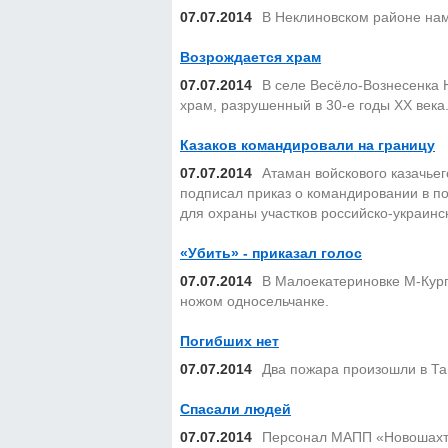
07.07.2014
В Неклиновском районе нам
Возрождается храм
07.07.2014
В селе Весёло-Вознесенка 
храм, разрушенный в 30-е годы XX века
Казаков командировали на границу
07.07.2014
Атаман войскового казачьег
подписал приказ о командировании в по
для охраны участков российско-украинс
«Убить» - приказал голос
07.07.2014
В Малоекатериновке М-Кург
ножом односельчанке.
Погибших нет
07.07.2014
Два пожара произошли в Та
Спасали людей
07.07.2014
Персонал МАПП «Новошахтин